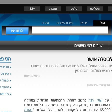
היטליסט
סלבס
תרבות
+12
הכל
שירים
מילים לשירים
אמנים
שירים לפי נושאים
א'ביסלה אושר
הכי נצ
את המופע המצליח שלו לקיסריה בחול המועד סוכות ומשחרר
גולשי שי
הופיע באלבום. האזינו כאן
שירונט 
08/09/2009
עשרה שי
רנד (צילום: אוהד רומנו)
הלהיט 
עוד מעט
ה של
שולי רנד
נחשב לאחת ההפתעות הגדולות במוזיקה
 האחרונות. רנד, שחקן מוערך שחזר בתשובה ומנהל אורח חיים
ום "
נקודה