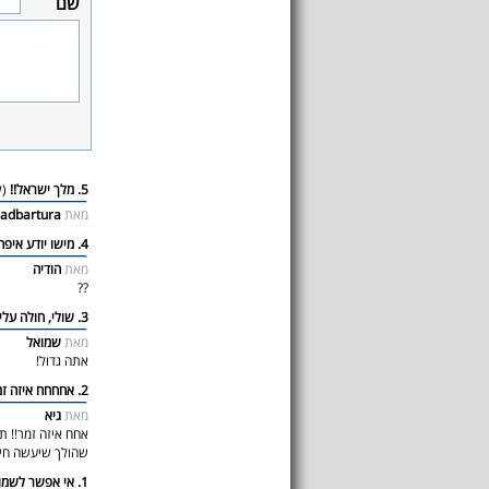
שם
5. מלך ישראל!!
(ל
מאת
ladbartura
4. מישו יודע איפה קונים כרטיסים?
מאת
הודיה
??
3. שולי, חולה עליך
מאת
שמואל
אתה גדול!
2. אחחחח איזה זמר!
מאת
גיא
אחח איזה זמר!! תא
שהולך שיעשה חיים!
1. אי אפשר לשמוע את השיר