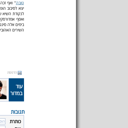
טובה
" ואף זכה
יצא לסיבוב הופ
לנקודת השיא ש
ואסף אמדורסקי
בימים אלה סינגל
השירים האהובים בהופע
הדפסה
עוד
במדור
תגובות
כותרת