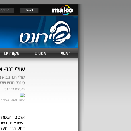
ראשי
מוזיקה
ראשי
אמנים
אקורדים
שולי רנד- 
שולי רנד מביא 
סינגל חדש שלא 
מערכת שירונט
פעם ראשונה בקיסריה. 
אלבום הבכור
הישראלית בשנים
דתי, מכר מעל 65,000 עותקים וזכה לביקורות נלהבות על האלב