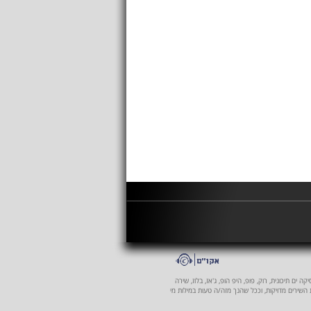
 ים תיכונית, רוק, פופ, היפ הופ, ג'אז, בלוז, שירה
ת השירים מדויקות, וככל שהנך מזה/ה טעות במילות מי