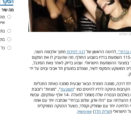
הסקר ה
מה שיר 
מה 
איי
בוק
וך הקליפ)
בוק
כל 
 גברתי",
להיטה הראשון של
דנה לפידות
מתוך אלבומה השני,
זכה ללמעלה מ-115 השמעות ברדיו בשבוע החולף, מה שהעניק לו את המקום
ד במצעד ההשמעות הישראלי. שבוע בדיוק לאחר צאת הסינגל,
יפ המושקע והסקסי לשיר, שצולם במועדון תל אביבי ובוים על ידי
ק.
ילת דרכה, סומנה הזמרת הבאר שבעית סומנה כאחת התגליות
קרובות וניפקה לרדיו להיטים כמו "
משוגעת
", "מוניות" ו"ובובת
קברט" שהופיעו באלבום הבכורה שלה (שמכר למעלה -14 אלף עותקים). עכשיו
 ההצלחה עם "הלו אדון, שלום גברתי" שכתבה יחד עם אמה
 הלחינה יחד עם שמוליק וקסלר, כשעל ההפקה המוזיקלית
 הישראלי (
שרית חדד
)
Henree
.