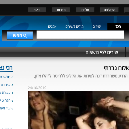
היטליסט
סלבס
תרבות
+12
הכל
שירים
מילים לשירים
אמנים
שירים לפי נושאים
שלום גברתי
הכי נצ
רדיו, משחררת דנה לפידות את הקליפ ללהיטה ל"הלו אדון,
גולשי שי
שירונט 
24/10/2010
עשרה שי
הלהיט 
עוד מעט