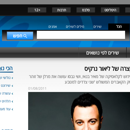
היטליסט
סלבס
תרבות
+12
הכל
שירים
מילים לשירים
אמנים
שירים לפי נושאים
ה של ליאור נרקיס
הכי נצ
ידוש לקלאסיקה של מאיר בנאי, ושי גבסו עושה את מרלן של זוהר
גולשי שי
יסק הקאברים המשולש 'שני צדדים למטבע
שירונט 
01/08/2011
עשרה שי
הלהיט 
עוד מעט