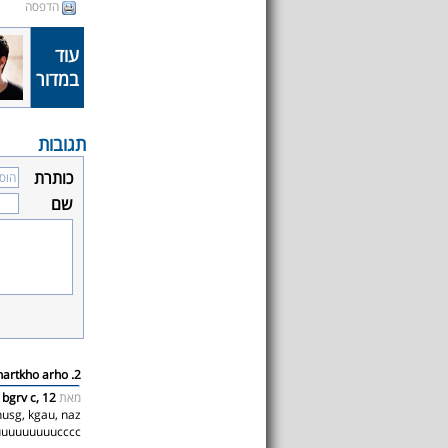
הדפסה
עוד
במדור
תגובות
כותרת
שם
2. hartkho arho
מאת
 bgrv c, 12
husg, kgau, naz
uuuuuuuuucccc