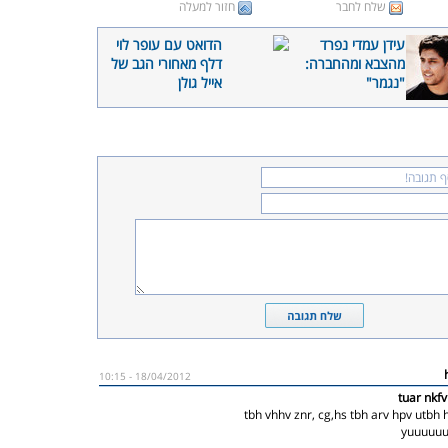
שלח לחבר
חזור למעלה
עידן עמדי נפרד
הדואט עם עופר לוי
מהצבא ומהחברה:
דלף מאחורי הגב של
"נגמר"
אייל גולן
18/04/2012 - 10:15
tuar nkfv
tbh vhhv znr, cg,hs tbh arv hpv utbh 
yuuuuu