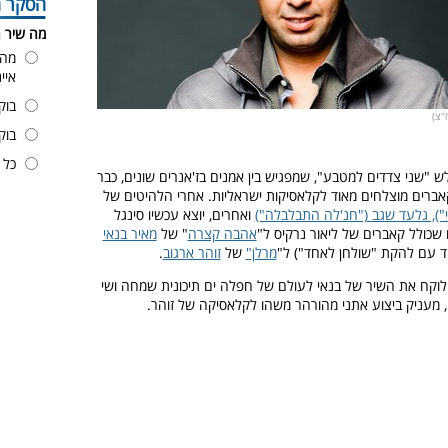
הסקר ה
מה שיר 
מה 
איי
בוק
ח"צ)
בוק
כל 
 "שני צדדים למטבע", שמפגיש בין אמנים בז'אנרים שונים, כבר
אברים מוצלחים מאוד לקלאסיקות ישראליות. אחרי הלהיטים של
לי"), גלעד שגב ("חנ'לה התבלבלה")
ואחרים, יוצא עכשיו סינגל
ו שכולל קאברים של ליאור נרקיס ל"
אהבה קצרה
" של
מאיר בנאי
ד עם להקת "שולחן לאחד") ל"
מרלן"
של
זוהר ארגוב
.
לוקח את השיר של בנאי לעולם של חפלה ים תיכונית שמחה ושי
ו, מעניק ביצוע אתני מהורהר משהו לקלאסיקה של זוהר.