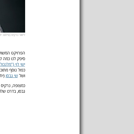
ליאור נרקיס (צילום: י
הפרויקט המשולש
סיפק לנו כמה ק
ישי לוי ("מלנכו
כפול נוסף מתוכ
ושל
שי גבסו
(יח
כמצופה, נרקיס 
גבסו, בדרכו של