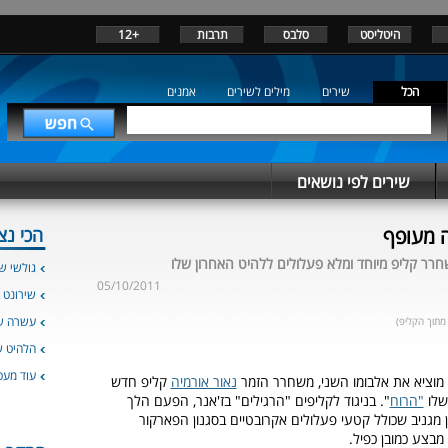
היטליסט
סלבס
תרבות
+12
הכל
שירים
מילים לשירים
אמנים
שירים לפי נושאים
ה מעופף
הכי נצ
חרר קליפ מיוחד ומלא פעלולים ללהיט האחרון שלו
גולשי שי
05/10/2011
שירונט 
עשרה שי
מתוך הקליפ)
הלהיט 
עוד מעט
מוציא את אלבומו השני, משחרר הזמר
נאור אורמיה
קליפ חדש
שלו
"הרוח
". בניגוד לקליפים "הרגילים" בז'אנר, הפעם הלך
ן מגניב שכולל קטעי פעלולים אקרובטיים בסגנון הפארקור
מבצע כמובן כפיל.