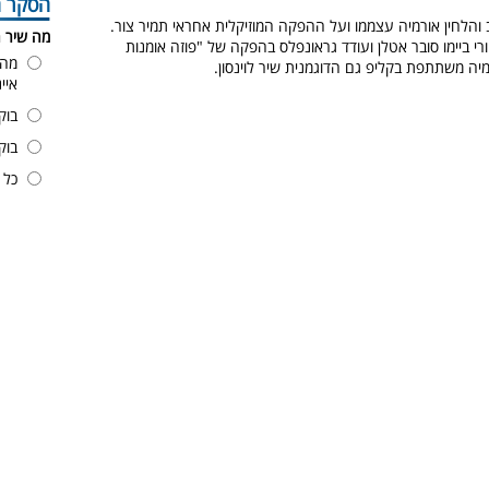
הסקר ה
והלחין אורמיה עצממו ועל ההפקה המוזיקלית אחראי תמיר צור.
מה שיר 
י ביימו סובר אטלן ועודד גראונפלס בהפקה של "פוזה אומנות
מה 
מיה משתתפת בקליפ גם הדוגמנית שיר לוינסון.
איי
בוק
בוק
כל 