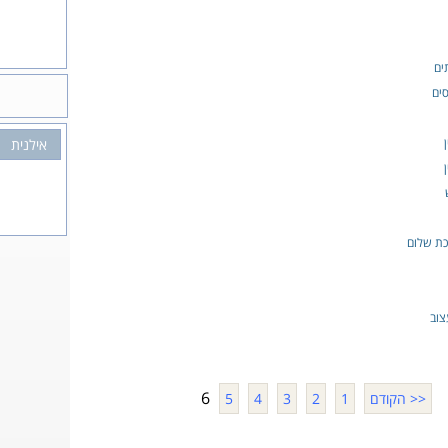
ים
ים
אילנית
כת שלום
צוב
6
<< הקודם
1
2
3
4
5