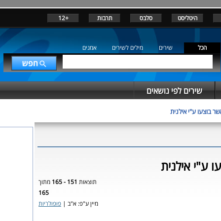
היטליסט
סלבס
תרבות
+12
הכל
שירים
מילים לשירים
אמנים
שירים לפי נושאים
שר בוצעו ע"י אילנית
ו ע"י אילנית
תוצאות
151 - 165
מתוך
165
מיין ע"פ: א"ב |
פופולריות