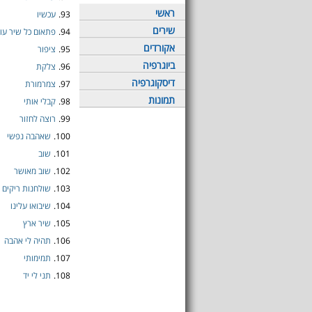
ראשי
93.
עכשיו
שירים
94.
פתאום כל שיר עו
אקורדים
95.
ציפור
ביוגרפיה
96.
צלקת
דיסקוגרפיה
97.
צמרמורת
תמונות
98.
קבלי אותי
99.
רוצה לחזור
100.
שאהבה נפשי
101.
שוב
102.
שוב מאושר
103.
שולחנות ריקים
104.
שיבואו עלינו
105.
שיר ארץ
106.
תהיה לי אהבה
107.
תמימותי
108.
תני לי יד