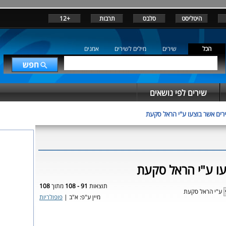
היטליסט
סלבס
תרבות
+12
הכל
שירים
מילים לשירים
אמנים
שירים לפי נושאים
רים אשר בוצעו ע"י הראל סקעת
עו ע"י הראל סקעת
תוצאות
91 - 108
מתוך
108
ע"י הראל סקעת
מיין ע"פ: א"ב |
פופולריות