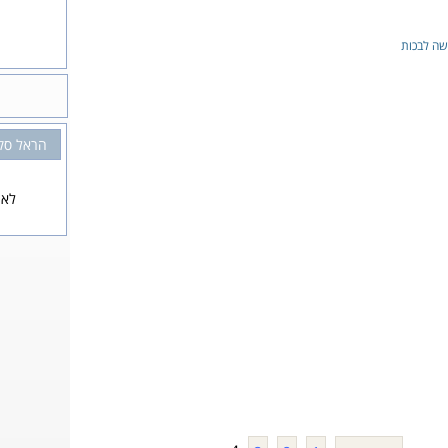
שה לבכות
הראל סק
לא 