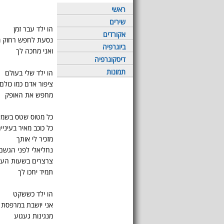
ראשי
שירים
הו ילד עבר זמן
אקורדים
נסעת לחפש רחוק מ
ביוגרפיה
ואני מחכה לך
דיסקוגרפיה
תמונות
הו ילד שלי בעולם
ציפור אדם כמו כולם
מחפש את האופק
כל מטוס שטס בשמי
כל כוכב מאיר בעיניי
מזכיר לי אותך
נחליאלי לפני הגשם
צרצרים בשעות הער
תמיד יחכו לך
הו ילד כששקט
אני יושבת במרפסת ל
מנגינות געגוע