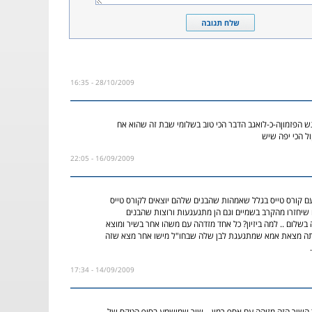
28/10/2009 - 16:35
ש הפזמוןה-כ-לואגב הדבר הכי טוב בשלומי שבת זה שהוא אח
ל הכי יפה שיש
16/09/2009 - 22:05
ם קורס טייס בגלל שאמהות שהבנים שלהם יוצאים לקורס טייס
שיחזרו מהקרב בשמיים וגם הן מתגעגעות ורוצות שהבנים
בשלום .. למה ביזיון? כל אחד מזדהה עם משהו אחר בשיר ומוצא
אתה מצאת אמא שמתגעגת לבן שלה שבחו"ל מישו אחר מצא שזה
14/09/2009 - 17:34
 השיר הזה מזוהה עם אסף רמון... שיר שמושמע בסוף הטקס של