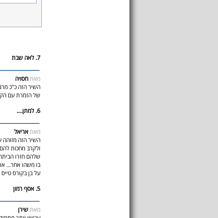
7. לאה שבת
מאת
חסויה
השיר הזה כ"כ מרג
של הזמרת עם הקו
6. למתן....
מאת
אריאל
השיר הזה מזוהה ע
ולקרב מחכות להם 
שלהם חזרו הביתה 
בו משהו אחר... 
על בן בקורס טייס .
5. אסף רמון
מאת
שירן
עכשיו יותר מתמיד