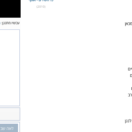
(2010)
עכשיו מתנגן:
ת
כאן
ים
ם
ב
נגן
לאה שב