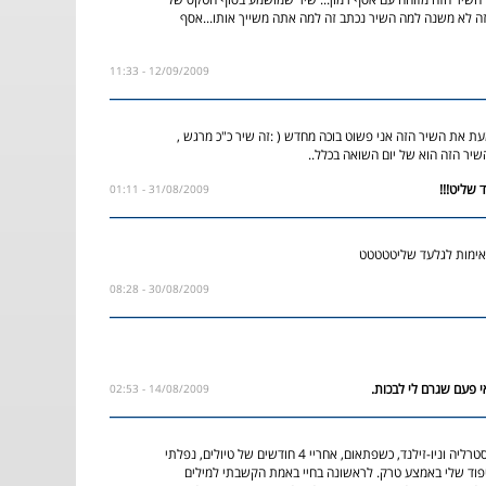
.זה לא משנה למה השיר נכתב זה למה אתה משייך אותו...אסף
12/09/2009 - 11:33
ת את השיר הזה אני פשוט בוכה מחדש ( :זה שיר כ"כ מרגש ,
והשיר הזה הוא של יום השואה בכלל..
31/08/2009 - 01:11
אימות לגלעד שליטטטטט
30/08/2009 - 08:28
14/08/2009 - 02:53
טיילתי זמן רב באוסטרליה וניו-זילנד, כשפתאום, אחריי 4 חודשים של טיולים, נפלתי
פוד שלי באמצע טרק. לראשונה בחיי באמת הקשבתי למילים