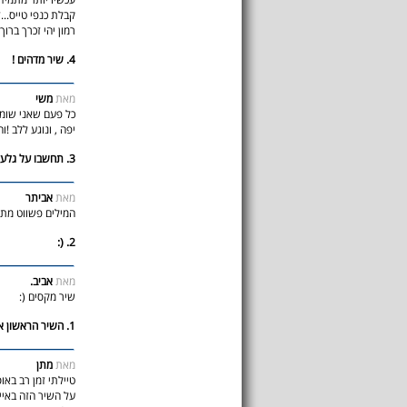
קבלת כנפי טייס..
רמון יהי זכרך ברוך
4. שיר מדהים !
מאת
משי
כל פעם שאני שומע
יפה , ונוגע ללב !
3. תחשבו על גלעד שליט!!!
מאת
אביתר
המילים פשווט מת
2. (:
מאת
אביב.
שיר מקסים (:
1. השיר הראשון אי פעם שגרם לי לבכות.
מאת
מתן
על השיר הזה באיי