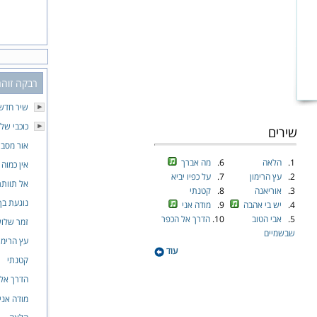
רבקה זוהר 
שיר חדש
כוכבי שלי
שירים
אור מסבי
1.
הלאה
6.
מה אברך
אין כמוה
2.
עץ הרימון
7.
על כפיו יביא
אל תוותר
3.
אוריאנה
8.
קטנתי
נוגעת בך
4.
יש בי אהבה
9.
מודה אני
5.
אבי הטוב
10.
הדרך אל הכפר
זמר שלו
שבשמיים
עץ הרימו
עוד
קטנתי
הדרך אל
מודה אני