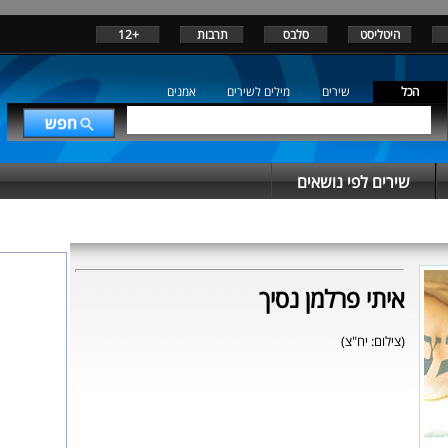
היטליסט
סלבס
תרבות
+12
הכל
שירים
מילים לשירים
אמנים
שירים לפי נושאים
איתי פרלמן נסיך
(צילום: יח"צ)