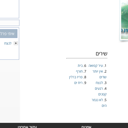
איתי פרלמ
לנצח
שירים
1.
עיר קפואה
6.
בית
2.
אין יותר
7.
חורף
שדים
8.
פריז ברלין
3.
לנצח
9.
ריח ים
4.
רגעים
קטנים
5.
לא נגמר
הים
אמנים
עקוב אחרינו