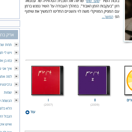
בזכות השיר "
שער שש
" שליווה את תוכנית הטלוויזיה של עמנואל
רוזן "בעקבות הזמן האבוד". במהלך העבודה על השיר נפגש ברמן
עם המפיק המוזיקלי משה לוי והשניים החליטו להמשיך את שיתוף
הפ
המשך...
אריק ברמ
תחת שמי
ויש לי ח
כמו בן א
איך אני 
למה אתה
גרביטציה
שמות
רים
II
I
הגשמה ע
(2007)
(2009)
הלא כלום
עוד
הגבול הל
ואיש אינ