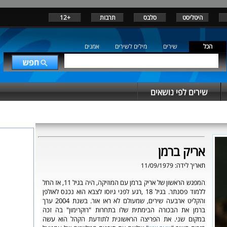
היטליסט
סלבס
תרבות
+12
הכל
שירים
מילים לשירים
אמנים
שירים לפי נושאים
אריק ברמן
תאריך לידה:
11/09/1979
המפגש הראשון של אריק ברמן עם המוזיקה, היה בגיל 11, אז החל
ללמוד פסנתר. בגיל 18 ,רגע לפני גיוסו לצבא הוא נכנס לאולפן
והקליט ארבעה שירים, שמעולם לא ראו אור. בשנת 2004 ערך
ברמן את הבכורה הבימתית שלו בתחרות "רוקרימון" בה זכה
במקום שני. את הפריצה הראשונית לתודעת הקהל הוא עשה