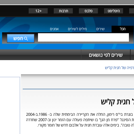
היטליסט
סלבס
תרבות
+12
הכל
שירים
מילים לשירים
אמנים
שירים לפי נושאים
רפיה של חגית קליש
 חגית קליש
חגית קליש, מוזיקאית בוגרת בי"ס רימון, החלה את הקריירה הבימתית שלה ב- 1986.ב-2004
שחררה קליש לרדיו את הסינגל "פרח מן הגן" בו שיתפה פעולה עם הזמר ינון וב-2007 שחררה
ה טובה". בימים אלה עובדת חגית על אלבום חדש של חומר מקורי.