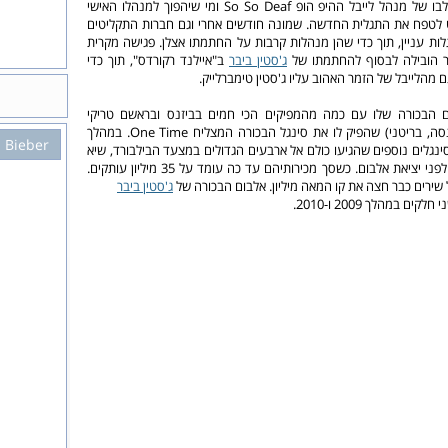
שמשכה את תשומת לבו של מנהל לייבל ההיפ הופ So So Deaf ומי שיהפוך למנהלו האישי
 לטפח את התגלית החדשה. שמונה חודשים אחרי וגם חברות התקליטים
גלות עניין, תוך כדי שהן מנהלות קרבות על החתמתו אצלן. פגישה מקרית
ר הובילה לבסוף להחתמתו של
ג'סטין ביבר
ב"איילנד רקורדס", תוך כדי
מהלייבל של הזמר האהוב עליו ג'סטין טימברלייק.
ם הבכורה שלו עם כמה מהמפיקים הכי חמים בביזנס ובראשם טריקי
סטיוארט (ריאנה, ביונסה, בריטני) שהפיק לו את סינגל הבכורה המצליח One Time. במהלך
n Bieber
 סינגלים נוספים שהגיעו כולם אל ארבעים הגדולים במצעד הבילבורד, שיא
של כל הזמנים לאומן לפני יציאת אלבום. כשסך מכירותיהם עד כה עומד על 35 מיליון עותקים.
 שירים כבר חצה את קו המאה מיליון. אלבום הבכורה של
ג'סטין ביבר