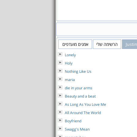
Justi
הרשימה שלי
אמנים מועדפים
Lonely
Holy
Nothing Like Us
maria
die in your arms
Beauty and a beat
As Long As You Love Me
All Around The World
Boyfriend
Swagg's Mean