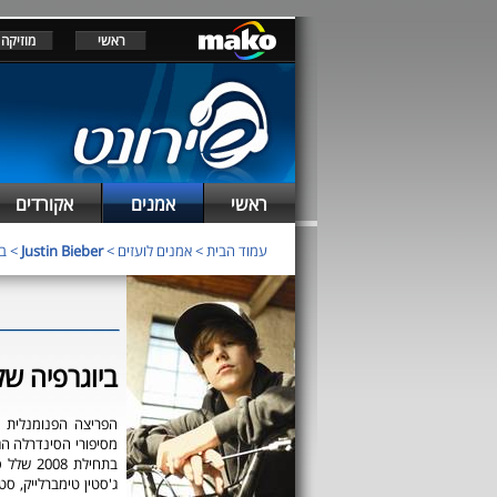
ראשי
מוזיקה
ראשי
אמנים
אקורדים
עמוד הבית
>
אמנים לועזים
>
Justin Bieber
> ביוגר
ביוגרפיה של stin Bieber
הפריצה הפנומנלית ש
מסיפורי הסינדרלה הגד
בתחילת 
ג'סטין טימברלייק, סט