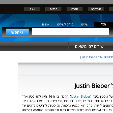
היטליסט
סלבס
תרבות
+12
הכל
שירים
מילים לשירים
אמנים
שירים לפי נושאים
פיה של Justin Bieber
Ju
ל ג'סטין ביבר (
Justin Bieber
) הקנדי בן ה-16 היא ללא ספק אחד
ולים של יוטיוב השנים האחרונות. כמו זמרי רשת רבים לפניו העלה ביבר
2008 שלל סרטונים לרשת, בהם הוא מבצע גרסאות אקוסטיות ללהיטים גדולים של
יבי וונדר ואחרים והחל לזכות בצפיות רבות ובפופולריות מפתיעה בהיקפה