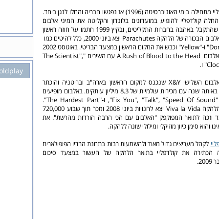
ההיסטוריה של קולדפליי מתחילה בימי האוניברסיטה (1996) אז נפגשו חבריה והחלו לנגן ביחד.
החלה קולדפליי להופיע במועדונים בלונדון והקליטה את המיני אלבום
הראשון שלה Safety שהתקבל באהבה בחברות התקליטים, ובקיץ 1999 חתמו על חוזה ראשון
עם הלייבל "פרלפון". אלבום הבכורה של הלהקה Parachutes יצא ביוני 2000, כלל להיטים כמו
"Don't Panic", "Shiver" ו-"Yellow" וכבש את המקום הראשון במצעד הבריטי. באוגוסט 2002
הוציאה הלהקה את האלבום A Rush of Blood to the Head עם השירים "The Scientist",
oldplay
ביוני 2005 הוגיע האלבום השלישי X&Y שנכנס למקום הראשון בארה"ב ובריטניה והוכתר
כאלבום הנמכר ביותר באותה שנה עם מכירות עולמיות של 8.3 מיליון עותקים. באלבום מופיעים
להיטים רבים ובהם, "Fix You", "Talk", "Speed Of Sound", ו-"The Hardest Part".
אלבומה הרביעי של הלהקה Viva la Vida יצא לחנויות ביוני 2008 ומכר תוך שבוע 720,000
 וזכה לתואר המפוקפק "האלבום עם הכי הרבה הורדות מהרשת". את
ו והוא סימן כיוון מוזיקלי ומילולי שונה ללהקה.
ליי
לקהל מעריצים גדול מאוד ולהשמעות רבות בתחנת הרדיו הפופולארית
ה הכתירה את קולדפליי בתואר הלהקה של העשור במצעד סיכום
2.