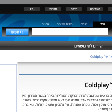
היטליסט
סלבס
תרבות
+12
הכל
שירים
מילים לשירים
אמנים
שירים לפי נושאים
ל Coldplay
Co
ק בריטית שנחשבת לאחת הלהקות המצליחות ביותר בעשור האחרון. מאז
שהחלה לפעול הוציאה קולדפליי 4 אלבומי אולפן ומכרה מעל ל-40 מיליון עותקים ברחבי העולם.
יס מרטין (סולן, גיטרה פסנתר), וויל צ'מפיון (תופים, קולות), גיא ברימן
נד (גיטרה).