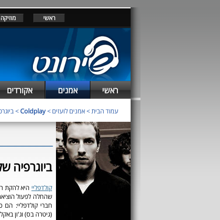
ראשי
מוזיקה
ראשי
אמנים
אקורדים
עמוד הבית
>
אמנים לועזים
>
Coldplay
> ביוגרפיה ש
ביוגרפיה של ldplay
קולדפליי
היא להקת רו
חברי קולדפליי: הם כר
(גיטרה בס) וג'ון באקל