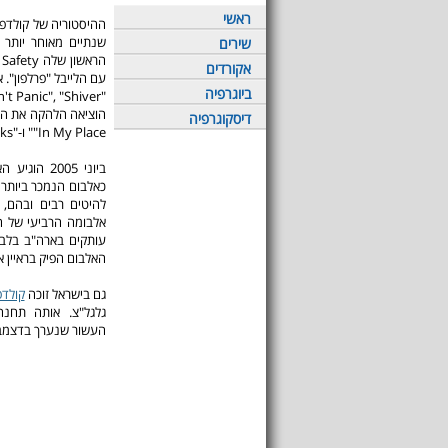
ראשי
שנתיים מאוחר יותר 
שירים
אקורדים
ביוגרפיה
דיסקוגרפיה
"In My Place" ו-"Clocks" ו.
עותקים בארה"ב בלבד
האלבום הפיק בראיין אינ
גם בישראל זוכה
קולדפ
גלגל"צ. אותה תחנ
העשור שנערך בדצמבר 009