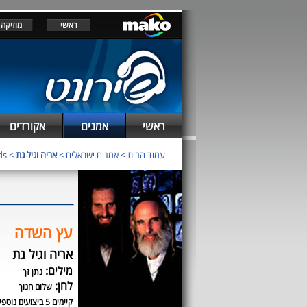
ראשי
מוזיקה
ראשי
אמנים
אקורדים
עמוד הבית
>
אמנים ישראלים
>
אריה וגיל גת
> chords
עץ השדה
אריה וגיל גת
מילים:
נתן זך
לחן:
שלום חנוך
קיימים 5 ביצועים נוספים לשיר זה