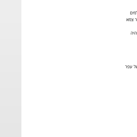
מים
ר צמא
היה
ל עפר