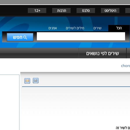
היטליסט
סלבס
תרבות
+12
הכל
שירים
מילים לשירים
אמנים
שירים לפי נושאים