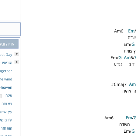
Am6
E
m
/
שדה
אריה וגיל
Em/
G
 צומח
ect Day
Em/
G
A
m
6/
הכניסיני
ד ם נגדע
gether
the wind
Cmaj7
A
m
 Heaven
ה אהיה
איכה
צא מזה
עץ השדה
Am6
E
m
/
ילדים של
 השדה
הוא חזר 
Em/
G