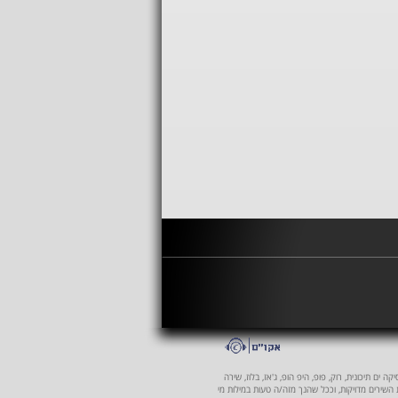
 ים תיכונית, רוק, פופ, היפ הופ, ג'אז, בלוז, שירה
ת השירים מדויקות, וככל שהנך מזה/ה טעות במילות מי