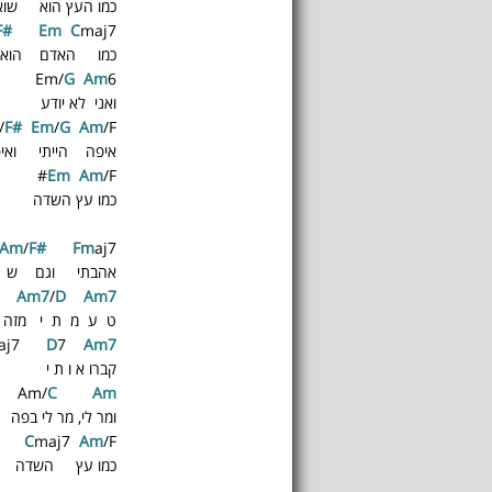
כמו העץ הוא שו
F#
E
m
C
maj7
כמו האדם הוא 
Em/
G
A
m
6
ואני לא יודע
/
F#
E
m
/
G
A
m
/F#
איפה הייתי ואי
Em
A
m
/F#
כמו עץ השדה
A
m
/
F#
F
m
aj7
אהבתי וגם ש נ
7
A
m
7
/
D
A
m
7
ט ע מ ת י מזה ו
aj7
D
7
A
m
7
קברו א ו ת י 
Am/
C
A
m
ומר לי, מר לי בפה
C
maj7
A
m
/F#
כמו עץ השדה 