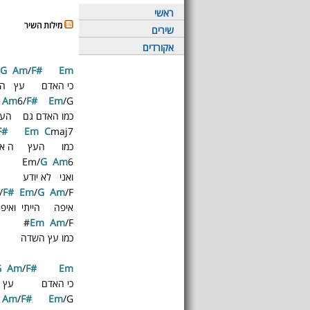
ראשי
מילות השיר
שירים
אקורדים
G
A
m
/
F#
E
m
כי האדם עץ ה
A
m
6/
F#
E
m
/G
כמו האדם גם העץ
F#
E
m
C
maj7
כמו העץ ה א 
Em/
G
A
m
6
ואני לא יודע
/
F#
E
m
/
G
A
m
/F#
איפה הייתי ואיפ
Em
A
m
/F#
כמו עץ השדה
G
A
m
/
F#
E
m
כי האדם עץ
A
m
/
F#
E
m
/G