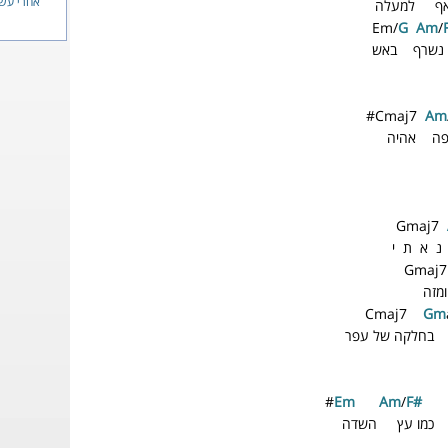
אחרי עש
אף למעלה
Em/
G
A
m
/
נשרף באש
Cmaj7
A
m
פה אהיה
Gmaj7
 א ת י
Gmaj
מזה
Cmaj7
G
m
בחלקה של עפר
Em
A
m
/
F#
כמו עץ השדה