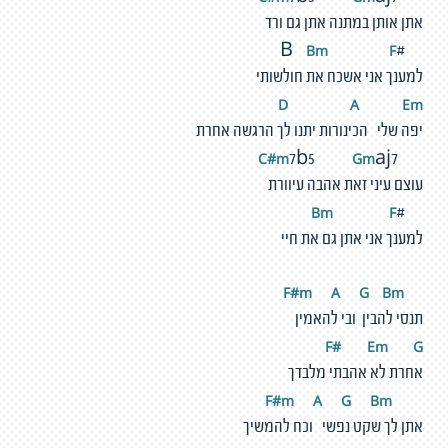
אתן אותן במתנה אתן גם ורד
Bm
F
#B
למענך אני אשכח את חולשותי
D
A
E
m
יפה שלי הכינורות יתנו לך הרגשה אחרת
#m
G
m
C
7b5
aj7
עוצם עיני זאת אהבה עיוורת
Bm
F
#
למענך אני אתן גם את חיי
#
m
A
G
Bm
F
תנסי להבין ובי להאמין
F#
E
m
G
אחרת לא אהבתי מלבדך
#
m
A
G
Bm
F
אתן לך שקט נפשי וכח להמשיך