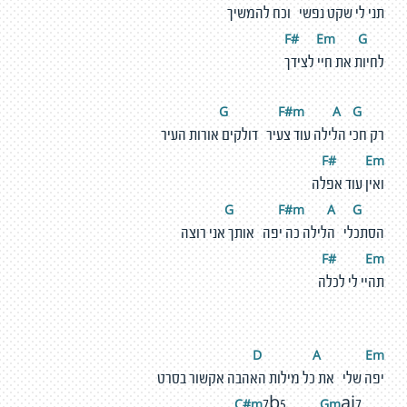
תני לי שקט נפשי וכח להמשיך
#
E
m
G
F
לחיות את חיי לצידך
F
#
m
A
G
G
רק חכי הלילה עוד צעיר דולקים אורות העיר
F#
E
m
ואין עוד אפלה
F
#
m
A
G
G
הסתכלי הלילה כה יפה אותך אני רוצה
F#
E
m
תהיי לי לכלה
D
A
E
m
יפה שלי את כל מילות האהבה אקשור בסרט
#m
G
m
C
7b5
aj7