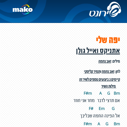
יפה שלי
אתניקס ואייל גולן
מילים:
זאב נחמה
לחן:
זאב נחמה
ו
תמיר קליסקי
קיימים 2 ביצועים נוספים לשיר זה
מילות השיר
F#m
A
G
Bm
אם תרצי לדבר מחר אני חוזר
#
E
m
G
F
אל הפינה החמה שבליבך
F#m
A
G
Bm