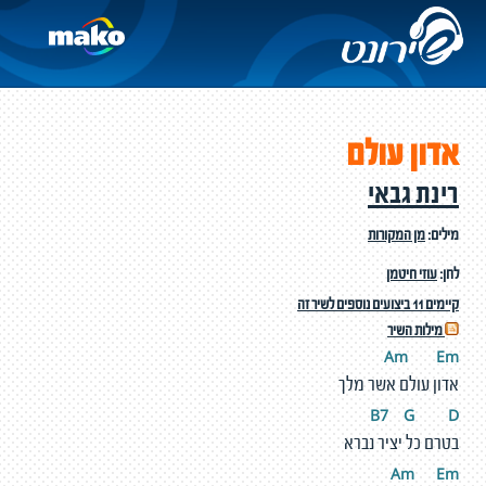
אדון עולם
רינת גבאי
מילים:
מן המקורות
לחן:
עוזי חיטמן
קיימים 11 ביצועים נוספים לשיר זה
מילות השיר
Am
E
m
אדון עולם אשר מלך
B7
G
D
בטרם כל יציר נברא
Am
E
m