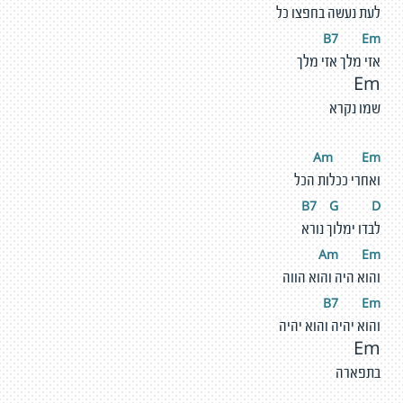
לעת נעשה בחפצו כל
B7
E
m
אזי מלך אזי מלך
Em
שמו נקרא
Am
E
m
ואחרי ככלות הכל
B7
G
D
לבדו ימלוך נורא
Am
E
m
והוא היה והוא הווה
B7
E
m
והוא יהיה והוא יהיה
Em
בתפארה