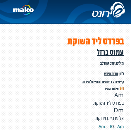
בפרדס ליד השוקת
עמוס ברזל
מילים:
יורם טהרלב
לחן:
נורית הירש
קיימים 2 ביצועים נוספים לשיר זה
מילות השיר
Am
בפרדס ליד השוקת
Dm
צל ערביים וירוקת
Am
E
A
m
7