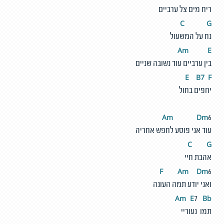
ריח מים צל ערביים
C
G
נח על המשעול
Am
E
בין ערביים עוד נשובה שניים
E
B7
F
יחפים בחול
Am
D
m
6
עוד אני פוסע לחפש אחריה
C
G
אהבת חיי
F
A
m
D
m
6
ואני יודע תמה העונה
Am
E
Bb
7
תמו נעוריי