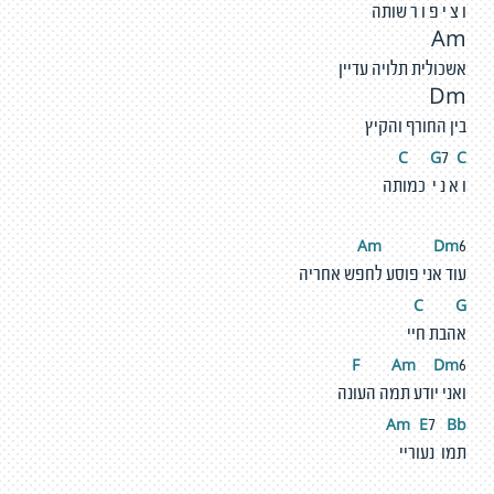
ו צ י פ ו ר שותה
Am
אשכולית תלויה עדיין
Dm
בין החורף והקיץ
C
G
C
7
ו א נ י כמותה
Am
D
m
6
עוד אני פוסע לחפש אחריה
C
G
אהבת חיי
F
A
m
D
m
6
ואני יודע תמה העונה
Am
E
Bb
7
תמו נעוריי