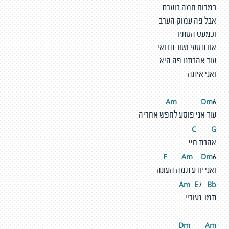
במרום חמה בוערת
אבל פה עמוק הערב
וכמעט הסתיו
אם תטעי ושוב תבואי
עוד אהבתנו פה היא
ואני איתה
Am
D
m
6
עוד אני פוסע לחפש אחריה
C
G
אהבת חיי
F
A
m
D
m
6
ואני יודע תמה העונה
Am
E
Bb
7
תמו נעוריי
Dm
A
m