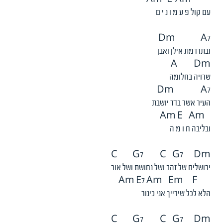
Am E Am
עם קול פ ע מ ו נ י ם
Dm A7
ובתרדמת אילן ואבן
A Dm
שרויה בחלומה
Dm A7
העיר אשר בדד יושבת
Am E Am
ובליבה ח ו מ ה
C G7 C G7 Dm
ירושלים של זהב ושל נחושת ושל אור
Am E7 Am Em F
הלא לכל שירייך אני כינור
C G7 C G7 Dm