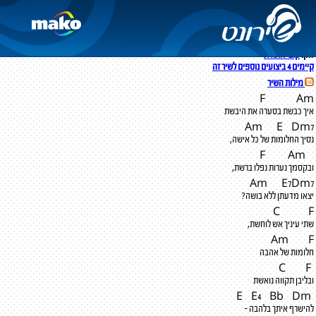
נסיך החלומות
גלי עטרי
מילים:
שמרית אור
לחן:
קובי אושרת
קיימים 4 ביצועים נוספים לשיר זה
מילות השיר
F
A
m
איך כבשת בסערה את היבשת
Am
E
D
m
7
נסיך החלומות של כל אישה,
A
m
F
ובקסמך נערות נפלו ברשת,
Am
E
7Dm7
יצאו מדעתן ללא בושה?
C
F
שתי עיניך אש לוחשת,
Am
F
חלומות של אהבה
F
C
ובליבן תקווה נואשת
E
4
Bb
D
m
E
להישרף איתך בלהבה -