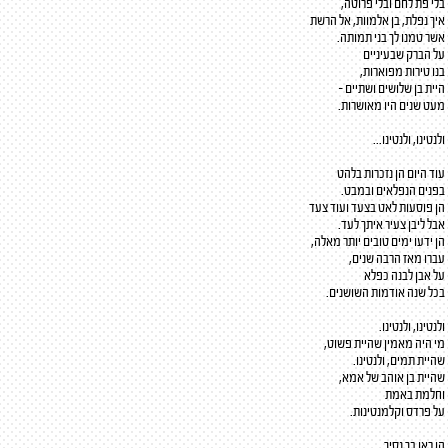
בלי פת לחם ובלי פרוטה,
איך נפלת, בן אלמוות, אל הרשת
אשר טמנו לך בני תמותה.
על הברק שבעיניים
בנו טירות מפוארות,
היית בן שלושים ושתיים -
מעט שנים היו מאושרות.
ולנטינו, ולנטינו...
עוד היום הן נזכרות בלהט
בפנים הנפלאים ובמבט.
הן פוסעות לאט בצעד ועוד צעד
אבל ליבן צעיר איתך לעד.
הן ידעו ימים טובים יותר מאלה,
עברו מאז הרבה שנים,
על אבן לבנה כפלא
בכל שנה אודמות השושנים.
ולנטינו, ולנטינו.
מי היה מאמין שהיית פשוט,
שהיית תמים, ולנטינו.
שהיית בן אוהב של אמא,
וחלמת באמת
על פרדס וקלמנטינות.
הן ראו בך נסיך,