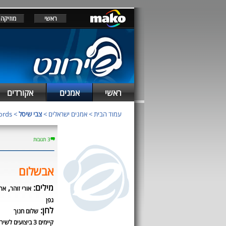
ראשי
מוזיקה
ראשי
אמנים
אקורדים
עמוד הבית
>
אמנים ישראלים
>
צבי שיסל
> chords
3 תגובות
אבשלום
מילים:
,
אורי זוהר
ארי
גפן
לחן:
שלום חנוך
קיימים 3 ביצועים לשיר זה