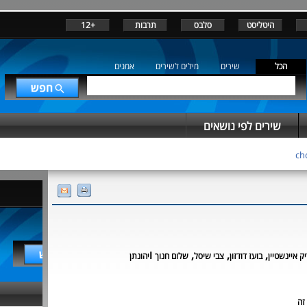
היטליסט
סלבס
תרבות
+12
הכל
שירים
מילים לשירים
אמנים
שירים לפי נושאים
,
,
,
ו
ק איינשטיין
בועז דודזון
צבי שיסל
שלום חנוך
יהונתן