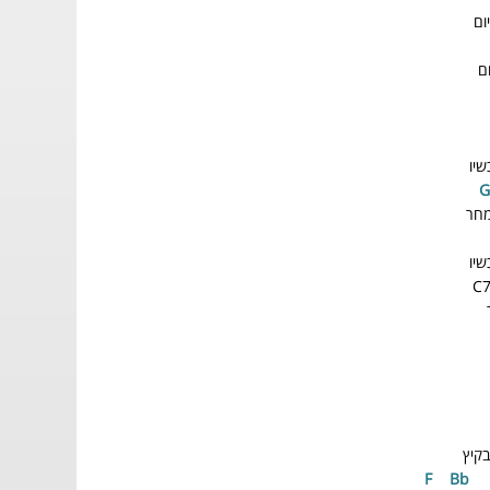
ום
ם
יו
מחר
יו
C
בקיץ
F
Bb