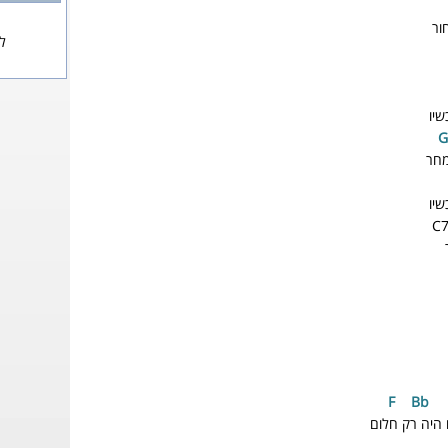
ור
לא
יו
מחר
יו
C
F
Bb
 היה רק חלום