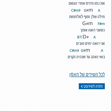
את כמו פרדס אחרי הגשם
#m
G
A
C
9
#m
מילה שלך וסוף למלחמות
F
#
m
G#m
כשאני רואה אותך
A
B7
/D#
אני רואה ימים טובים
#m
G
A
C
9
#m
בואי נאהב עד שנהיה זקנים
לכל השירים של האמן