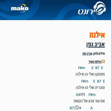
אילנה
אביב גפן
מילים ולחן:
אביב גפן
מילות השיר
#
m
E
B7
E
F
מתוקה שלי הו אילנה
F#m
E
B7
E
סוכריה שלי הו אילנה
F
#
m
G
#m
את עוד צבע של הקשת
A
B7
/D#