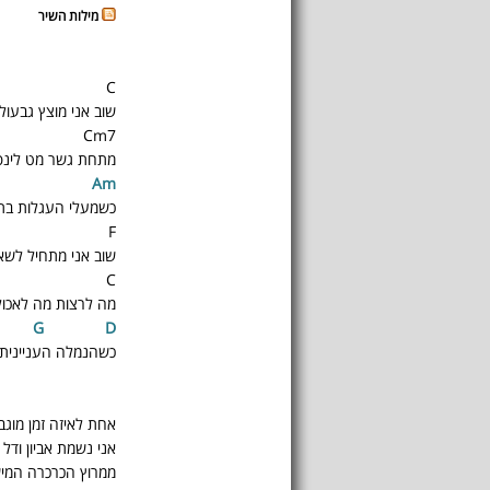
מילות השיר
C
שוב אני מוצץ גבעול
Cm7
מתחת גשר מט לינפ
m9
A
m
כשמעלי העגלות בת
F
שוב אני מתחיל לשא
C
מה לרצות מה לאכול
G
D
כשהנמלה העניינית 
אחת לאיזה זמן מוגב
אני נשמת אביון ודל
ממרוץ הכרכרה המ