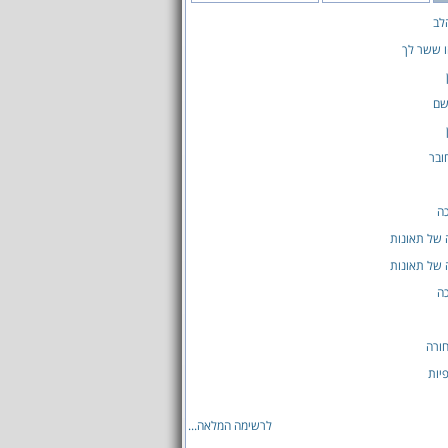
לב
ו ששר לך
שם
ובר
ה
 של תאונות
 של תאונות
ה
ורה
יות
לרשימה המלאה...