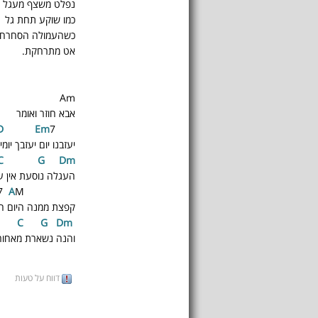
נפלט משצף מעגל
כמו שוקע תחת גל
כשהעמולה הסחרחר
אט מתרחקת.
Am
אבא חוזר ואומר
E
m
7
D
יעזבנו יום יעזבך יומי
C
G
D
m
העגלה נוסעת אין ע
7
A
M
D
קפצת ממנה היום חל
G
D
m
C
והנה נשארת מאחור
דווח על טעות