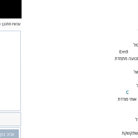
עכשיו מתנגן:
נ
ול
E
נועה מתמדת
ול
C
אותי מודדת
ל
ישתקשקת
אביב גפן