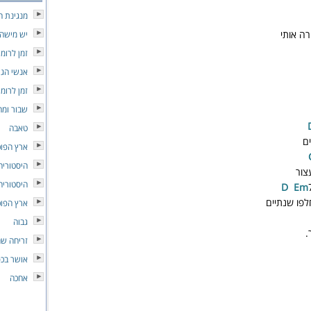
מנגינת ה
ה אותי
יש מישה
זמן לרומן
אנשי הג
זמן לרומן
שבור ומח
טאבה
ים
ארץ הפוכ
היסטוריה
צור
היסטוריה
E
m
פו שנתיים
ארץ הפוכ
גבוה
.
זריחה שח
אושר בכפ
אחכה