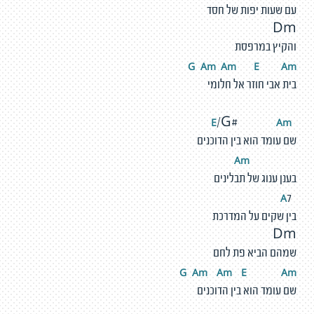
עם שעות יפות של חסד
Dm
והקיץ במרפסת
G
A
m
A
m
E
A
m
בית אבי חוזר אל חלומי
A
m
E
/G#
שם עומד הוא בין הדוכנים
m
A
בענן ענוג של תבלינים
A
7
בין שקים על המדרכת
Dm
שמהם הביא פת לחם
G
A
m
A
m
E
A
m
שם עומד הוא בין הדוכנים