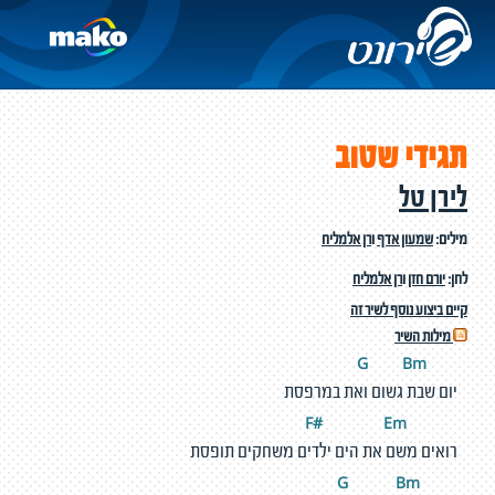
תגידי שטוב
לירן טל
מילים:
שמעון אדף
ו
רן אלמליח
לחן:
יורם חזן
ו
רן אלמליח
קיים ביצוע נוסף לשיר זה
מילות השיר
Bm
G
יום שבת גשום ואת במרפסת
#
E
m
F
רואים משם את הים ילדים משחקים תופסת
Bm
G