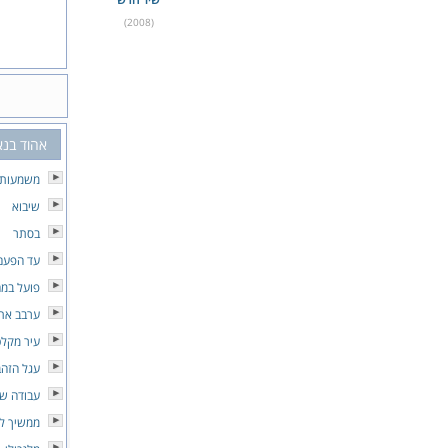
(2008)
אהוד בנא
משמעות ל
שיבוא
בסתר
עד הפעם
פועל במ
ערבב את
עיר מקל
עגל הזהב
עבודה ש
ממשיך ל