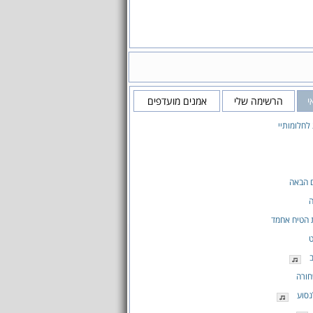
י
הרשימה שלי
אמנים מועדפים
חלומותיי
 הבאה
ה
 הטיח אחמד
ט
חורה
נסוע