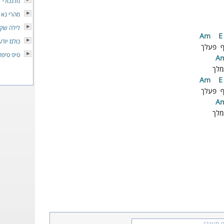
מלנכולי
מהרי נא
לילה שקט
m
E
כולם יודע
 פעלך
טיפ טיפה
A
מלך
m
E
 פעלך
A
מלך