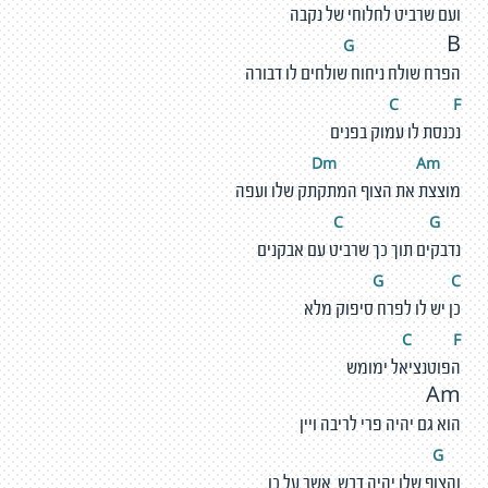
ועם שרביט לחלוחי של נקבה
G
B
הפרח שולח ניחוח שולחים לו דבורה
C
F
נכנסת לו עמוק בפנים
m
A
m
D
מוצצת את הצוף המתקתק שלו ועפה
G
C
נדבקים תוך כך שרביט עם אבקנים
G
C
כן יש לו לפרח סיפוק מלא
C
F
הפוטנציאל ימומש
Am
הוא גם יהיה פרי לריבה ויין
G
והצוף שלו יהיה דבש אשר על כן