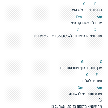
F
C
כל היום מתעטי'ש הוא
Dm
A
m
אמרו לו מישהו קח טישו
G
C
ענה מישהו טישו זה לא issue איזה איש הוא
G
C
אכן חוזרים לסוף עונת התפוזים
F
C
ועוברים להליכה
Dm
A
m
ואבא מתוקי יש לו את זה
G
מה שאמא מתוקה צריכה. אשר על כן