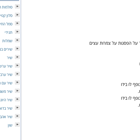
סולמות ח
סלון קטי
סמל החיי
תגידי
שמלות
ר על הפסגות על צמרות עצים
שירים במ
שיר
שיר ערש
שיר ערב
שיר עם נ
פף לו בידו
.
שיר משמ
פף לו בידו
שיר היונ
.
שיר בדוא
שיר אהב
שון