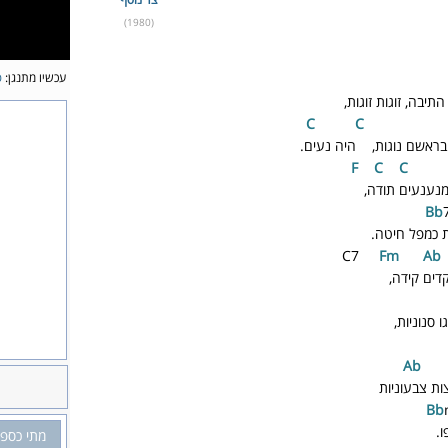
(1980)
עכשיו מתנגן:
פ
 התיבה, זוגות זוגות,
C
C
 בראשם נוגות, היה נעים.
C
C
נענעים תודה,
ת כמפל חיטה.
C7
F
m
A
b
דים קידה,
 סנוניות,
b
ות צבעוניות
.
מתי כספי