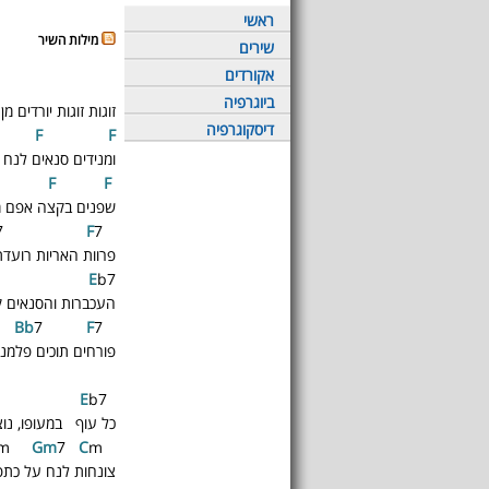
ראשי
מילות השיר
שירים
אקורדים
ביוגרפיה
זוגות זוגות יורדים מן
דיסקוגרפיה
F
F
ומנידים סנאים לנח
F
F
F
שפנים בקצה אפם מ
7
F
7
Bb
פרוות האריות רועד
E
b7
העכברות והסנאים ק
7
F
7
Bb
פורחים תוכים פלמנגו
E
b7
A
כל עוף במעופו, נוצ
m
G
m
7
C
m
Bb
צונחות לנח על כתפו