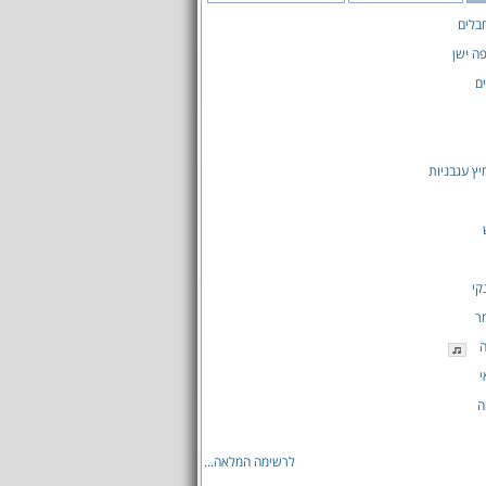
בלים
פה ישן
ם
יץ עגבניות
קי
ר
ה
י
ה
לרשימה המלאה...