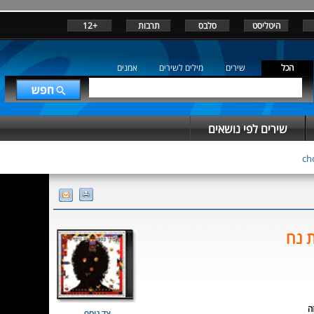
היטליסט
סלבס
תרבות
+12
הכל
שירים
מילים לשירים
אמנים
שירים לפי נושאים
 נח
ה
צד נוסף