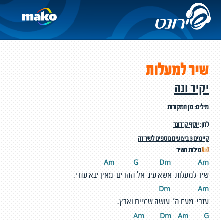
שיר למעלות
יקיר ונה
מילים:
מן המקורות
לחן:
יוסף קרדונר
קיימים 3 ביצועים נוספים לשיר זה
מילות השיר
Am
G
D
m
A
m
שיר למעלות אשא עיני אל ההרים מאין יבא עזרי.
Dm
A
m
עזרי מעם ה' עושה שמיים וארץ.
Am
D
m
A
m
G