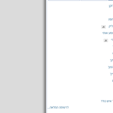
קן
חסה
ליק
מע אותי
י
תך
הפוך
יך
 איש נודד
לרשימה המלאה...