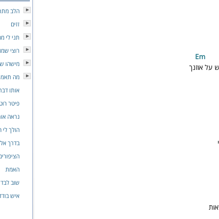
הלב מתרו
זזים
תני לי מ
רוצי שמו
m
מישהו שו
 על אוזנך
מה תאמר
אותו דבר
פיטר רוט
נראה או
הולך לי 
בדרך אלי
הציפורים
האמת
שוב לבד
איש בודד
אות