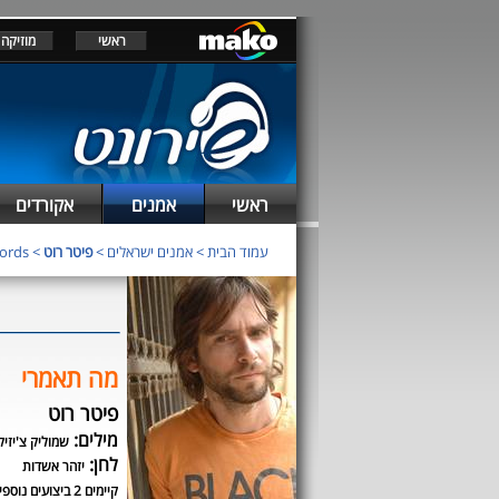
ראשי
מוזיקה
ראשי
אמנים
אקורדים
עמוד הבית
>
אמנים ישראלים
>
פיטר רוט
> chords
מה תאמרי
פיטר רוט
מילים:
שמוליק צ'יזיק
לחן:
יזהר אשדות
קיימים 2 ביצועים נוספים לשיר זה