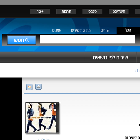
היטליסט
סלבס
תרבות
+12
הכל
שירים
מילים לשירים
אמנים
שירים לפי נושאים
שר צ'יזיק