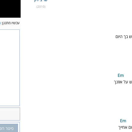
(2010)
עכשיו מתנגן:
מ
 בך היום
m
 על אוזנך
m
 אחייך
פיטר רוט