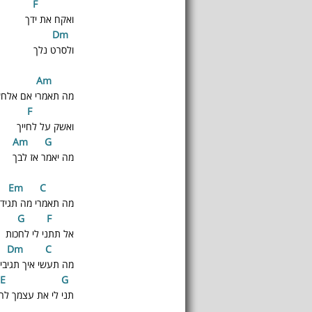
F
ואקח את ידך
m
D
ולסרט נלך
A
m
E
מה תאמרי אם אלחש
F
ואשק על לחייך
m
G
A
מה יאמר אז לבך
m
C
E
מה תאמרי מה תגידי
F
G
אל תתני לי לחכות
m
C
D
מה תעשי איך תגיבי
G
E
תני לי את עצמך לר