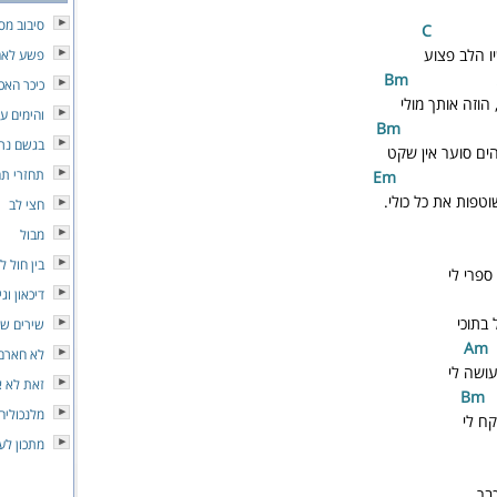
סיבוב מסו
יו הלב פצוע
פשע לאה
כיכר האכ
וזה אותך מולי
והימים ע
בגשם נר
ים סוער אין שקט
תחזרי תח
m
וטפות את כל כולי.
חצי לב
מבול
בין חול 
ספרי לי
דיכאון וג
בתוכי
שירים שא
Am
לא חארם
עושה לי
זאת לא 
Bm
מלנכוליה
ח לי
מתכון לע
בר