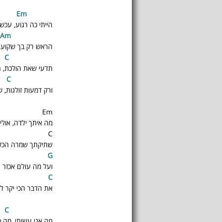
E
m
C
הייתי כה רגוע, עכש
A
m
Bm
הראש רק בך שקוע, ה
C
Bm
תדעי שאת הולכת, ה
C
E
ורק דמעות זולגות, ש
Em
מה איתך ילדה, אולי 
C
שתיקתך שמרה הכל 
G
ועל מה עולם אכזר 
C
את הדבר הכי יקר לק
C
מה אני עשיתי, מה כ