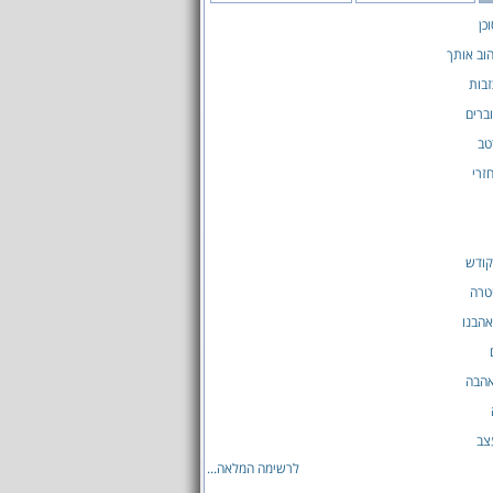
כן
וב אותך
זבות
וברים
טב
זרי
לקודש
יטרה
הבנו
אהבה
צב
לרשימה המלאה...