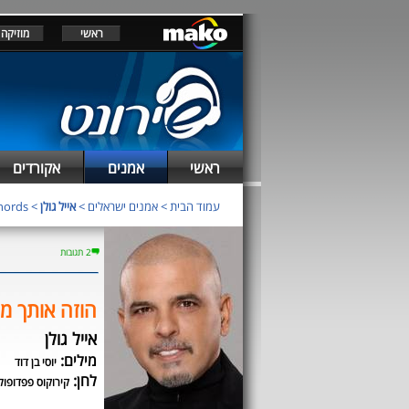
ראשי
מוזיקה
ראשי
אמנים
אקורדים
עמוד הבית
>
אמנים ישראלים
>
אייל גולן
> chords
2 תגובות
הוזה אותך מו
אייל גולן
מילים:
יוסי בן דוד
לחן:
קירוקוס פפדופול