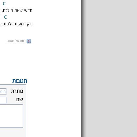
C
Bm
תדעי שאת הולכת, ה
C
E
ורק דמעות זולגות, ש
דווח על טעות
תגובות
כותרת
שם