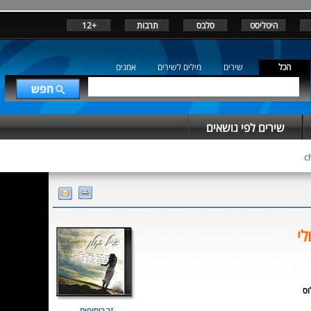
היטליסט
סלבס
תרבות
+12
הכל
שירים
מילים לשירים
אמנים
שירים לפי נושאים
לי
וס
זר כיסופים