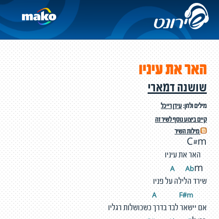
האר את עיניו
שושנה דמארי
מילים ולחן:
עידן רייכל
קיים ביצוע נוסף לשיר זה
מילות השיר
C#m
האר את עיניו
A
b
A
m
שירד הלילה על פניו
F
#
m
A
אם יישאר לבד בדרך כשכושלות רגליו