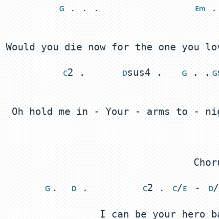
 . . .                
 .
 G
 E
m
2 .      
sus4 .   
 . .
 C
 D
 G
 G
.  
 .         
2 . 
/
 - 
/
G 
 D
 C
 C
E 
 D