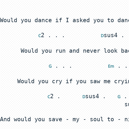
2 . . .          
 C
 D
 . . .          
 G
 E
m
2 .      
sus4 .   
 .
 C
 D
 G
And would you save - my - soul to - n