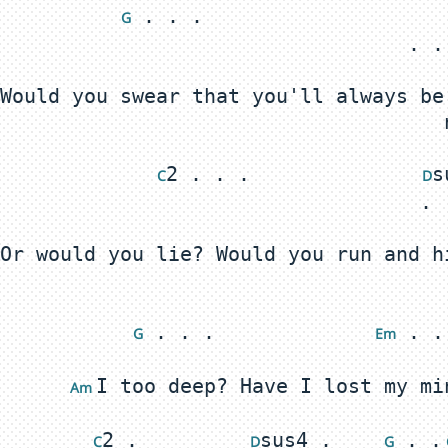
 . . .                    
 G
Would you swear that you'll always be
2 . . .              
s
 C
 D
Or would you lie? Would you run and h
 . . .             
 G
 E
m
Am 
2 .         
sus4 .    
 . .
 C
 D
 G