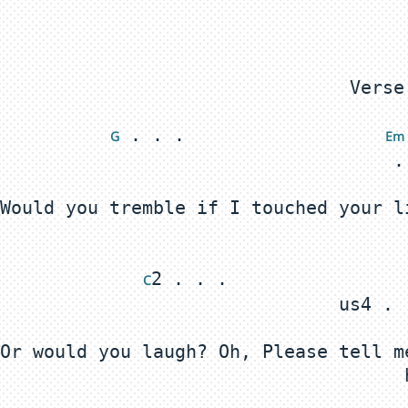
 . . .                  
 G
 E
m
Would you tremble if I touched your l
2 . . .                
 C
Or would you laugh? Oh, Please tell m