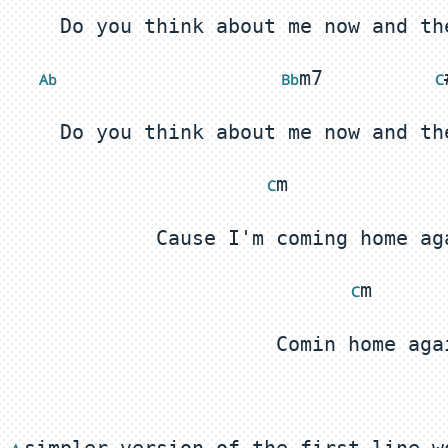
m7         
Ab 
 Bb
 C
m             
 C
m      
 C