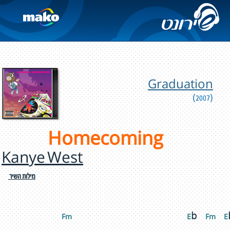
Graduation
(2007)
Homecoming
Kanye West
מילות השיר
b 
Fm 
 E
 F
m
 E