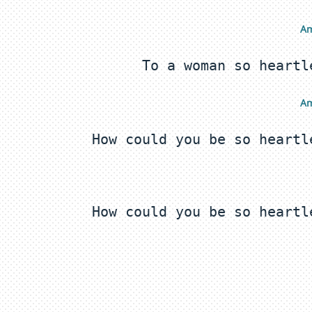
 A
 A