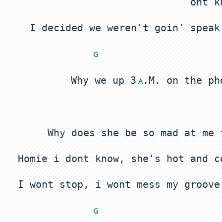
G 
Why we up 3
 A
G 