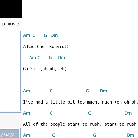
e
עכשיו מתנגן:
Am 
 C
 G
 D
m
A 
 A
m
 C
 G
 D
m
 G
Ga
Am 
 C
 G
 D
m
Am 
 C
 G
 D
m
dy Gaga
Am 
 C
 G
 D
m