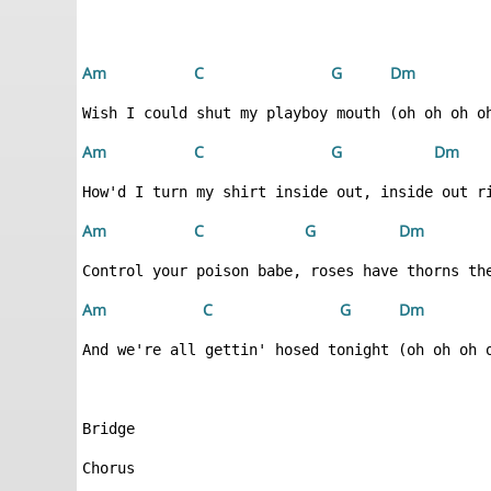
Am 
 C
 G
 D
m
Am 
 C
 G
 D
m
Am 
 C
 G
 D
m
Am 
 C
 G
 D
m