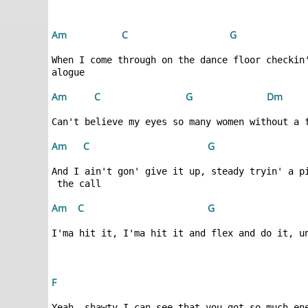
Am 
 C
 G
When I come through on the dance floor checkin
Am 
 C
 G
 D
m
Am 
 C
 G
And I ain't gon' give it up, steady tryin' a p
Am 
 C
 G
F 