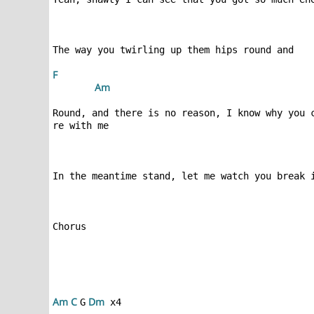
F 
 A
m
Round, and there is no reason, I know why you 
Am 
C 
 D
m
G