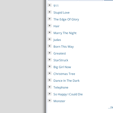
911
Stupid Love
The Edge Of Glory
Hair
Marry The Night
Judas
Born This Way
Greatest
StarStruck
Big Girl Now
Christmas Tree
Dance In The Dark
Telephone
So Happy I Could Die
Monster
לאה