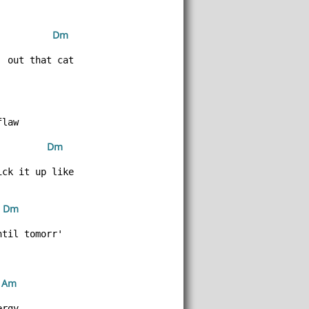
 D
m
' out that cat
 D
m
ick it up like
 D
m
 A
m