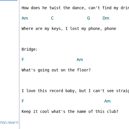
Am 
 C
 G
 D
m
F 
 A
m
F 
 A
m
לרשימה המ...