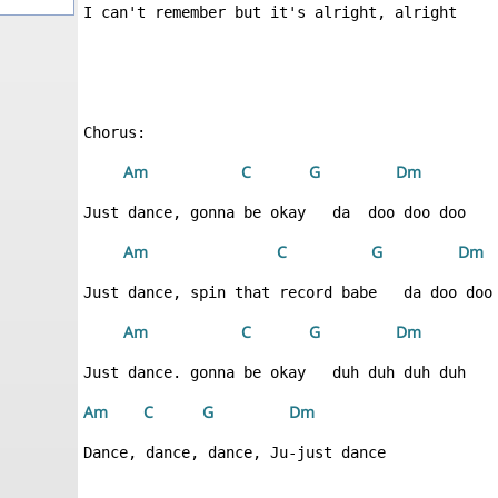
 A
m
 C
 G
 D
m
 A
m
 C
 G
 D
m
 A
m
 C
 G
 D
m
Am 
 C
 G
 D
m