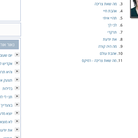
3.
מה שאת צריכה
4.
אהבת חיי
5.
תהיי איתי
6.
לכי לך
7.
תרקדי
8.
את יודעת
נאור אור
9.
מה היה קורה
10.
אהבת עולם
יום שעוב
11.
מה שאת צריכה - רמיקס
אקדיש לך
והיא תרא
תצעק את
בלילות
תני לי לה
בצעדייך
יוצא מדע
לא מוצא 
את יודעת