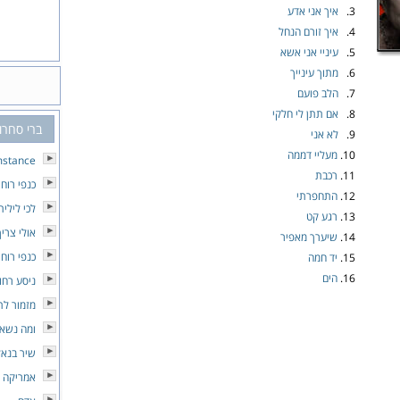
3.
איך אני אדע
4.
איך זורם הנחל
5.
עיניי אני אשא
6.
מתוך עינייך
7.
הלב פועם
8.
אם תתן לי חלקי
ברי סחרו
9.
לא אני
10.
מעליי דממה
mstance
11.
רכבת
כנפי רוח
12.
התחפרתי
לכי לילית
13.
רגע קט
אולי צרי
14.
שיערך מאפיר
כנפי רוח
15.
יד חמה
16.
הים
ניסע רחו
מזמור לת
ומה נשא
שיר בנאל
אמריקה