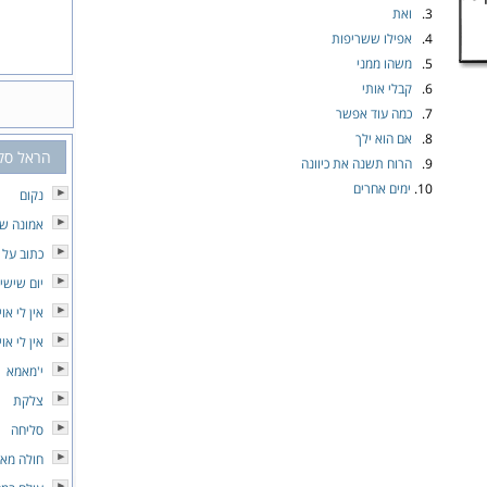
3.
ואת
4.
אפילו ששריפות
5.
משהו ממני
6.
קבלי אותי
7.
כמה עוד אפשר
8.
אם הוא ילך
הראל סק
9.
הרוח תשנה את כיוונה
10.
ימים אחרים
נקום
אמונה ש
כתוב על 
יום שישי
אין לי אוי
אין לי אוי
י'מאמא
צלקת
סליחה
חולה מא