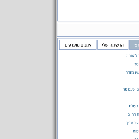
צי
הרשימה שלי
אמנים מועדפים
 להתחיל
סר
יו בחדר
 ופעם מר
 בעולם
 החיים
שב עליך
פות