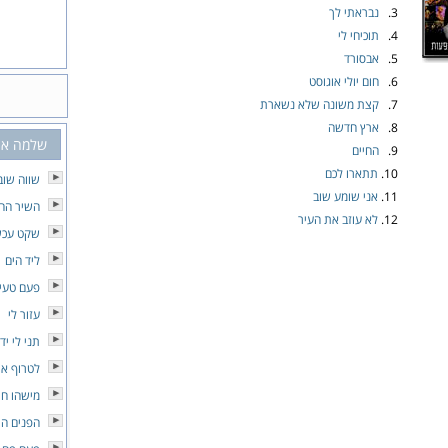
3.
נבראתי לך
4.
תוכיחי לי
5.
אבסורד
6.
חום יולי אוגוסט
7.
קצת משונה שלא נשארת
8.
ארץ חדשה
שלמה אר
9.
החיים
10.
תתארו לכם
שווה שוב
11.
אני שומע שוב
השיר הח
12.
לא עוזב את העיר
שקט עכש
ליד הים
פעם טעים
עזור לי
תני לי יד
לטרוף את
מישהו חו
הפנים הי