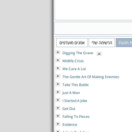
Faith 
הרשימה שלי
אמנים מועדפים
Digging The Grave
Midlife Crisis
We Care A Lot
The Gentle Art Of Making Enemies
Take This Bottle
Just A Man
I Started A Joke
Get Out
Falling To Pieces
Evidence