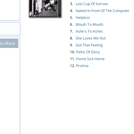
3.
Last Cup Of Sorrow
4.
Naked In Front Of The Computer
5.
Helpless
6.
Mouth To Mouth
7.
Ashe's To Ashes
8.
She Loves Me Not
No More
9.
Got That Feeling
10.
Paths Of Glory
11.
Home Sick Home
12.
Pristina