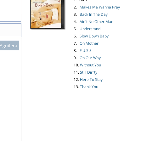
2.
Makes Me Wanna Pray
3.
Back In The Day
4.
Ain't No Other Man
5.
Understand
6.
Slow Down Baby
7.
Oh Mother
 Aguilera
8.
F.U.S.S
9.
On Our Way
10.
Without You
11.
Still Dirrty
12.
Here To Stay
13.
Thank You