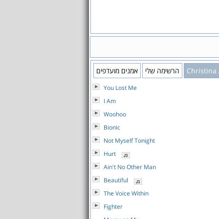
Christina
הרשימה שלי
אמנים מועדפים
You Lost Me
I Am
Woohoo
Bionic
Not Myself Tonight
Hurt
Ain't No Other Man
Beautiful
The Voice Within
Fighter