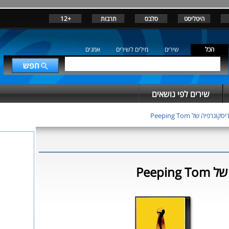
היטליסט
סלבס
תרבות
+12
הכל
שירים
מילים לשירים
אמנים
שירים לפי נושאים
קוגרפיה של Peeping Tom
Peepin