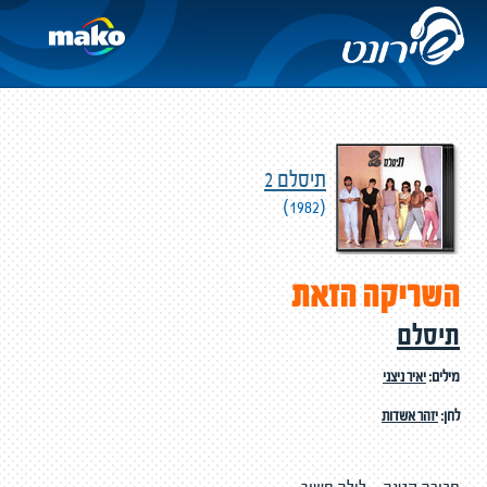
תיסלם 2
(1982)
השריקה הזאת
תיסלם
מילים:
יאיר ניצני
לחן:
יזהר אשדות