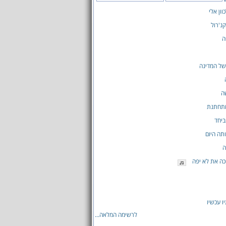
ון אלי
קנ'רול
ה
של המדינה
ה
מתחתנת
ביחד
תה היום
ה
ה את לא יפה
ו עכשיו
לרשימה המלאה...