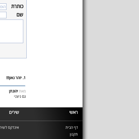
כותרת
שם
1. יזהר גאון!!!
מאת
יהונתן
גם ניצני
ראשי
שירים
דף הבית
אינדקס לשירי
תקנון