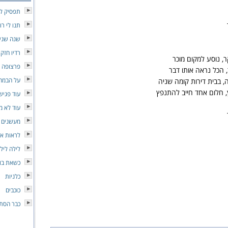
תפסיק לכו
תנו לי רו
שנה שני
רדיו חזק
, נוסע למקום מוכר
פרצופה 
, הכל נראה אותו דבר
על הבמה
ה, בבית דירות קומה שניה
 חלום אחד חייב להתנפץ
עוד פגיש
עוד לא 
מעשנים 
לראות או
לילה ליל
כשאת בוכ
כלניות
כוכבים
כבר הסתי