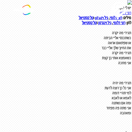
יש לי מקום
רוני דלומי
מילים:
רוני דלומי
,
גיל וינגרטן
ו
טל קסטיאל
לחן:
רוני דלומי
,
גיל וינגרטן
ו
טל קסטיאל
תגידי מה יקרה
כשתכנסי אליי הביתה
או שפתאום אראה
את החיוך שלך אליי כבר
תגידי מה יקרה
כשאמצא אותי בך קצת
אני מחכה
תגידי מה יהיה
אני כל כך רוצה לדעת
למי תהיי דומה
לאמא או לאבא
ומה אם נשתנה
אני מתה פה מפחד
ומאהבה