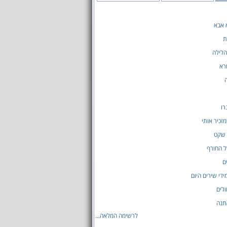
 אבא
ת
הלילה
רא
רו
זכיר אותי
 שקט
ל החורף
ם
ידי שירים היום
ולים
תנה
לרשימה המלאה...