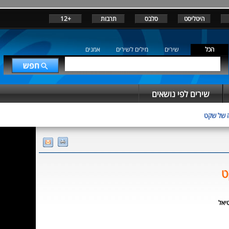
היטליסט
סלבס
תרבות
+12
הכל
שירים
מילים לשירים
אמנים
שירים לפי נושאים
 של שקט
ט
יאל