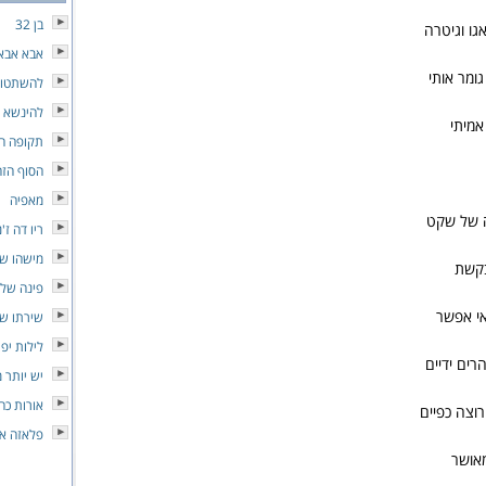
בן 32
גו וגיטרה
אבא אבא
גומר אותי
להשתטו
להינשא 
אמיתי
תקופה ח
הסוף הזה
מאפיה
ה של שקט
ריו דה ז'נ
מישהו שמ
בקשת
פינה של
אי אפשר
שירתו ש
לילות יפי
רים ידיים
יש יותר מ
אורות כח
רוצה כפיים
פלאזה א
מאושר