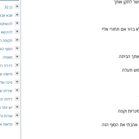
שר לתקן אותך
בן 32
אבא אבא
להשתטו
 ברור אם תחזרי אליי
להינשא 
תקופה ח
הסוף הזה
אותך הביתה
מאפיה
ריו דה ז'נ
מש תעלה
מישהו שמ
פינה של
שירתו ש
לילות יפי
יש יותר מ
גריות וקפה
אורות כח
 אהבתי את הסוף הזה
פלאזה א