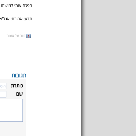
הפכת אותי למישהו 
תדעי אהובתי אנל'א
דווח על טעות
תגובות
כותרת
שם