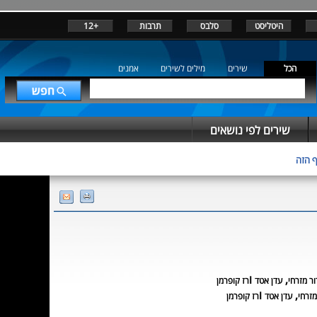
היטליסט
סלבס
תרבות
+12
הכל
שירים
מילים לשירים
אמנים
שירים לפי נושאים
 הזה
,
ו
ור מזרחי
עדן אטד
רז קופרמן
,
ו
מזרחי
עדן אטד
רז קופרמן