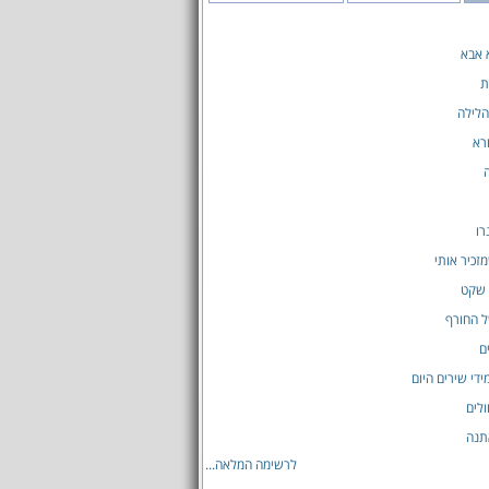
 אבא
ת
הלילה
רא
רו
זכיר אותי
 שקט
ל החורף
ם
ידי שירים היום
ולים
תנה
לרשימה המלאה...