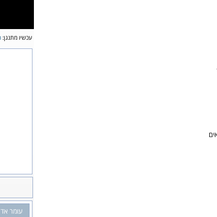
עכשיו מתנגן:
ה
ים
עומר אד