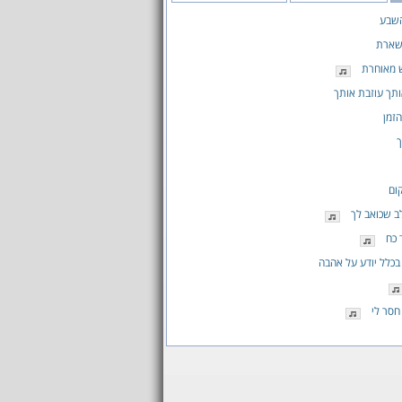
השבע
שארת
 מאוחרת
תך עוזבת אותך
זמן
ך
קום
ב שכואב לך
 כח
כלל יודע על אהבה
סר לי