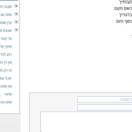
קבותייך
מוכנה ל
בשום מקום
בלעדייך
אתה שנ
בסוף היום
קרן שמש
אוהבת או
עד קצה ה
איתך אל
רגע לבד
אין לך מ
זה רק הל
יש בי עוד
מה אתה ב
אלוהי
אתה פה ח