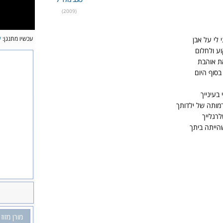
(2009)
עכשיו מתנגן:
ק
 לי על אבן
ע ולחלום
ת אוהבת
בסוף היום
בעינייך
דמותה של ילדותך
רגלייך
הייתה ביתך
מורן מזוז