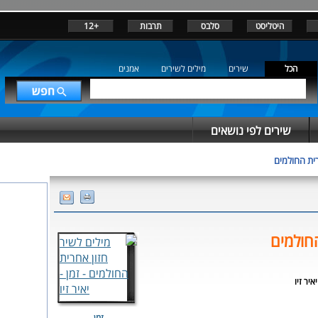
היטליסט
סלבס
תרבות
+12
הכל
שירים
מילים לשירים
אמנים
שירים לפי נושאים
רית החולמים
חולמים
יאיר זיו
זמן