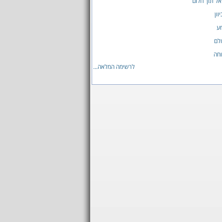
ל תוך חלום
וון
מע
לם
וחה
לרשימה המלאה...