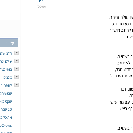
(2009)
ו עולה זריחה,
 רגע מנוחה.
 לרחוב מושלך
אותך.
יאיר זיו
הלב שלנו
ר בשמיים,
עולם יפה
 לא ידוע.
מחדש הכל,
בואי נצלו
רא מחדש הכל.
כוכבים
להסתיר 
ום דבר
שמש חמ
ר.
שקט בוא
 עם מה שיש,
רף באש.
20 שנה
את כל מ
k Crows
ר בשמיים,