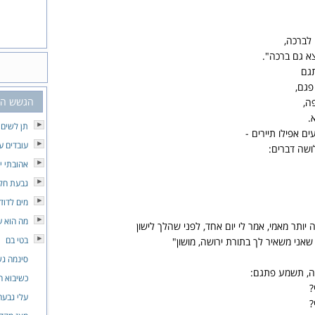
 לברכה,
א גם ברכה".
תגם
פגם,
הגשש החי
ה,
.
תן לשים 
ים אפילו תיירים -
עובדים ע
שה דברים:
אהובתי י
גבעת חלפ
מים לדוד
מה הוא ע
 יותר מאמי, אמר לי יום אחד, לפני שהלך לישון
בטי בם
 שאני משאיר לך בתורת ירושה, מושון"
סינמה ג
ה, תשמע פתגם:
כשיבוא 
?
עלי גבעה
?