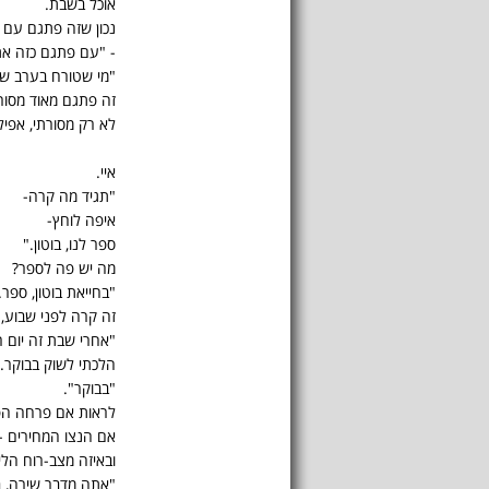
אוכל בשבת.
נכון שזה פתגם עם 
- "עם פתגם כזה את
"מי שטורח בערב ש
זה פתגם מאוד מסור
לא רק מסורתי, אפיל
איי.
"תגיד מה קרה-
איפה לוחץ-
ספר לנו, בוטון."
מה יש פה לספר?
"בחייאת בוטון, ספר.
זה קרה לפני שבוע,
"אחרי שבת זה יום ראש
הלכתי לשוק בבוקר.
"בבוקר".
לראות אם פרחה הפט
אם הנצו המחירים -
ובאיזה מצב-רוח הלימ
"אתה מדבר שירה, בו