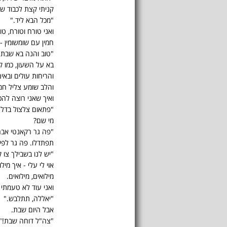
קניתי קצת לכבוד ש
"מכל הבא ליד."
ואני טורח וטורח, טו
חמין עם שומשומין - י
"טוב והנה בא שבת 
בא על השעון, כמו ק
והריחות עולים ובאי
והלב שומע צליל חמי
ואיך שאני רוצה לה
"פתאום צלצול בדלת
מי שם?
"פה גר רקאנטי אבר
תפתדלו. פה גר לפי 
"יש לנו בשבילך צו ק
אוי לי עלי - איך מיל
מילואים, מילואים.
ואני עוד לא טעמתי
"יאללה, תתלבש."
אבל היום שבת.
"צה"ל דוחה שבת!"