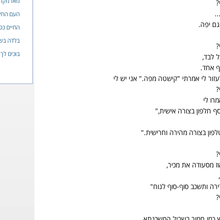
מאז מקד
?
.
העם החל
ם יפה.
החיים כפ
בלדה בשח
?
בוכים לך
 לבד,
ף אחד.
ור לי אמרתי "קישטה מפה." אני יש לי
?
רו לי
ף חלפון בצורה אישית,"
פון בצורה מהירה וחרישית."
?
ז מסעודה את מכיר,
רה ותשכב סוף-סוף לנוח"
?
ץ כמו חמור בשביל המשכנתא