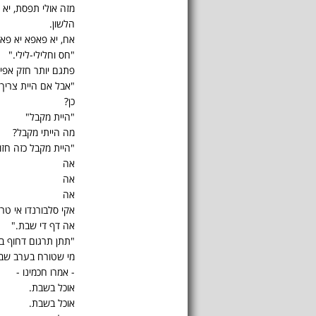
מזה אולי תפסת, יא 
הלשון.
אח, יא פאפא יא פאפא
"חס וחלילי-לילי."
פתגם יותר חזק אפיל
"אבל אם היית צריך,
כן?
"היית מקבל"
מה הייתי מקבל?
"היית מקבל כזה חזו
אה
אה
אה
אקי סלבורנדו אי טר
אה דף די שבת."
"תתן תרגום דחוף ב
מי שטורח בערב שב
- אמרו חכמינו -
אוכל בשבת.
אוכל בשבת.