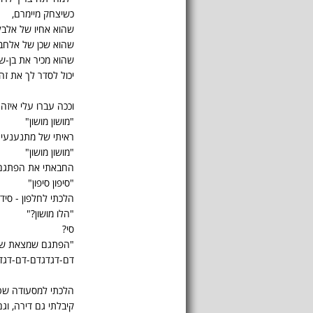
כשיצחק מיימרם,
שהוא אחיו של אלבל
שהוא שכן של אלחבר
שהוא מכיר את בן-שש
יכול לסדר לך את זה
וככה עברו עלי איזה
"מושון מושון"
ראיתי של מתנענעים
"מושון מושון"
החבאתי את הפתגם ה
"סיפון סיפון"
הלכתי לחלפון - סידר
"הלו מושון?"
סי?
"הפתגם שמצאת שוו
דם-דגדגדם-דם-דגד
הלכתי למסעודה שטי
קיבלתי גם דירה, וג